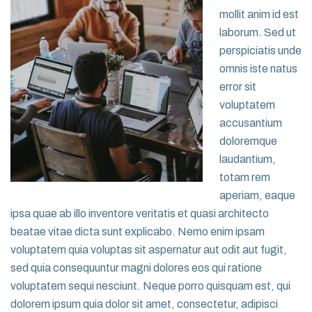
mollit anim id est
laborum. Sed ut
perspiciatis unde
omnis iste natus
error sit
voluptatem
accusantium
doloremque
laudantium,
totam rem
aperiam, eaque
ipsa quae ab illo inventore veritatis et quasi architecto
beatae vitae dicta sunt explicabo. Nemo enim ipsam
voluptatem quia voluptas sit aspernatur aut odit aut fugit,
sed quia consequuntur magni dolores eos qui ratione
voluptatem sequi nesciunt. Neque porro quisquam est, qui
dolorem ipsum quia dolor sit amet, consectetur, adipisci