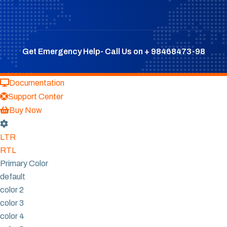
Get Emergency Help- Call Us on + 98468473-98
Documentation
Support Center
Buy Now
LTR
RTL
Primary Color
default
color 2
color 3
color 4