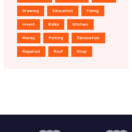
Drawing
Education
Fixing
Invest
Kidko
Kitchen
Money
Paiting
Renovation
Repaired
Roof
Shop