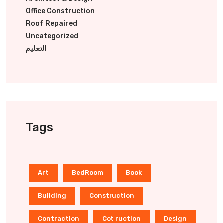
Office Construction
Roof Repaired
Uncategorized
التعليم
Tags
Art
BedRoom
Book
Building
Construction
Contraction
Cot ruction
Design